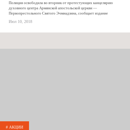
Полиция освободила во вторник от протестующих канцелярию
духовного центра Армянской апостольской церкви —
Первопрестольного Святого Эчмиадзина, сообщает издание
a1plus.am. Митингующие ворвались в здание канцелярии 6 июля.
Июл 10, 2018
Они требуют добровольного отказа от сана Верховного патриарха
и Католикоса...
# АКЦИИ