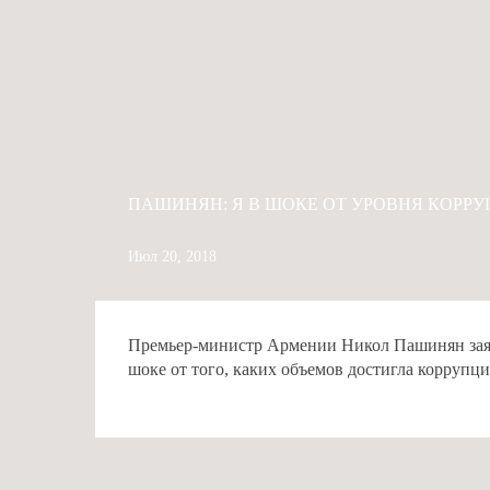
ПАШИНЯН: Я В ШОКЕ ОТ УРОВНЯ КОРРУ
Июл 20, 2018
Премьер-министр Армении Никол Пашинян заяви
шоке от того, каких объемов достигла коррупция
# ВИЗИТ