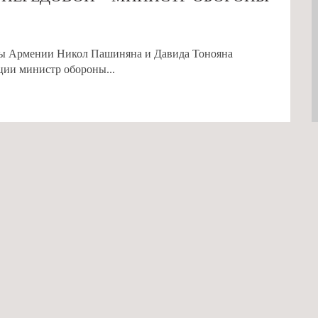
ны Армении Никол Пашиняна и Давида Тонояна
нции министр обороны...