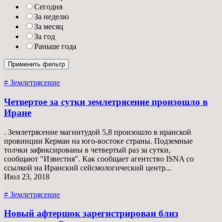
Сегодня
За неделю
За месяц
За год
Раньше года
# Землетрясение
Четвертое за сутки землетрясение произошло в
Иране
. Землетрясение магнитудой 5,8 произошло в иранской
провинции Керман на юго-востоке страны. Подземные
толчки зафиксированы в четвертый раз за сутки,
сообщают "Известия". Как сообщает агентство ISNA со
ссылкой на Иранский сейсмологический центр...
Июл 23, 2018
# Землетрясение
Новый афтершок зарегистрирован близ