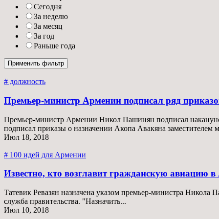
Сегодня
За неделю
За месяц
За год
Раньше года
# должность
Премьер-министр Армении подписал ряд приказов
Премьер-министр Армении Никол Пашинян подписал накануне р
подписал приказы о назначении Акопа Авакяна заместителем м
Июл 18, 2018
# 100 идей для Армении
Известно, кто возглавит гражданскую авиацию 
Татевик Ревазян назначена указом премьер-министра Никола П
служба правительства. "Назначить...
Июл 10, 2018