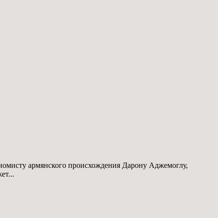
номисту армянского происхождения Дарону Аджемоглу,
т...