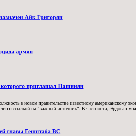
назначен Айк Григорян
ноцида армян
, которого приглашал Пашинян
олжность в новом правительстве известному американскому эко
лчи со ссылкой на "важный источник". В частности, Эрдоган може
лей главы Генштаба ВС