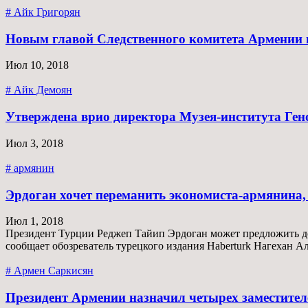
# Айк Григорян
Новым главой Следственного комитета Армении 
Июл 10, 2018
# Айк Демоян
Утверждена врио директора Музея-института Ге
Июл 3, 2018
# армянин
Эрдоган хочет переманить экономиста-армянина
Июл 1, 2018
Президент Турции Реджеп Тайип Эрдоган может предложить д
сообщает обозреватель турецкого издания Haberturk Нагехан А
# Армен Саркисян
Президент Армении назначил четырех заместите