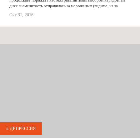
продолжает поражать нас экстравагантным выбором нарядов. На
днях знаменитость отправилась за мороженым (видимо, из-за
стресса после ограбления Ким решила налечь на...
Окт 31, 2016
# ДЕПРЕССИЯ