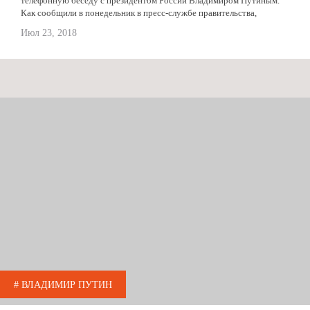
телефонную беседу с президентом России Владимиром Путиным.
Как сообщили в понедельник в пресс-службе правительства,
руководители Армении и России обсудили ряд вопросов
Июл 23, 2018
двусторонней армяно-российской союзнической...
# ВЛАДИМИР ПУТИН