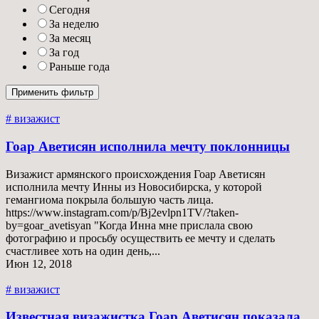
Сегодня
За неделю
За месяц
За год
Раньше года
# визажист
Гоар Аветисян исполнила мечту поклонницы
Визажист армянского происхождения Гоар Аветисян
исполнила мечту Инны из Новосибирска, у которой
гемангиома покрыла большую часть лица.
https://www.instagram.com/p/Bj2evlpn1TV/?taken-
by=goar_avetisyan "Когда Инна мне прислала свою
фотографию и просьбу осуществить ее мечту и сделать
счастливее хоть на один день,...
Июн 12, 2018
# визажист
Известная визажистка Гоар Аветисян показала