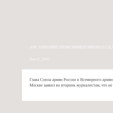
АРА АБРАМЯН ПРОКОММЕНТИРОВАЛ СК
Ноя 22, 2016
Глава Союза армян России и Всемирного армян
Москве заявил во вторник журналистам, что не 
# АРА АБРАМЯН