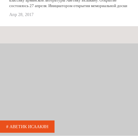
классику армянской литературы Аветику Исаакяну. Открытие
состоялось 27 апреля. Инициатором открытия мемориальной доски
стала общественная организация Одесский фонд культурного
Апр 28, 2017
наследия. По...
# АВЕТИК ИСААКЯН