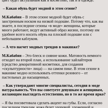
цвет будет актуальным как в косметике, так и в одежде.
– Какая обувь будет модной в этом сезоне?
М.Кабабян
– В этом сезоне модной будет обувь с
заостренным носком на низкой подошве. Потому что, как вы
знаете, в последние сезоны «в моде» женщины, которые
много работают, ведут активный образ жизни, поэтому им
удобнее всего носить обувь на плоской подошве или с
небольшим каблуком.
– А что насчет модных трендов в макияже?
М.Кабабян
– Это блеск и сияние кожи. Матовость немного
отходит на второй план, а использование хайлайтеров
(средство декоративной косметики, для создания
«скульптурности» лица) — на самом пике. В этом сезоне в
макияже модно использовать оттенки розового – от
пастельных до насыщенных.
– Как утверждают многие специалисты, сегодня в моде
натуральность. Что вы советуете девушкам и женщинам,
желающим выглядеть естественно, но в то же время ярко?
– Я бы посоветовала сделать акцент на губы. Если, согласно
последним трендам, кожа будет здоровой, ухоженной и