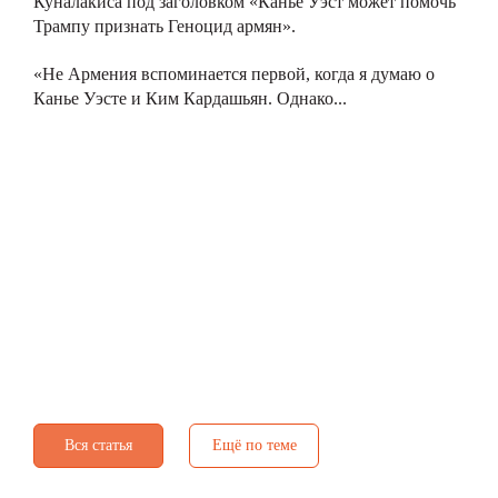
Куналакиса под заголовком «Канье Уэст может помочь
Трампу признать Геноцид армян».
«Не Армения вспоминается первой, когда я думаю о
Канье Уэсте и Ким Кардашьян. Однако...
Вся статья
Ещё по теме