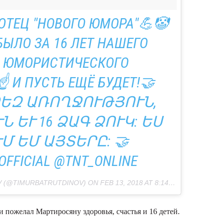
ОТЕЦ "НОВОГО ЮМОРА"💪🤡
БЫЛО ЗА 16 ЛЕТ НАШЕГО
 ЮМОРИСТИЧЕСКОГО
️ И ПУСТЬ ЕЩЁ БУДЕТ!🤝
ԵԶ ԱՌՈՂՋՈՒԹՅՈՒՆ,
 ԵՒ 16 ՁԱԳ ՁՈՒԿ: ԵՍ
Մ ԵՄ ԱՅՏԵՐԸ: 🤝
OFFICIAL @TNT_ONLINE
V (@TIMURBATRUTDINOV) ON
FEB 13, 2018 AT 8:14AM PST
 пожелал Мартиросяну здоровья, счастья и 16 детей.