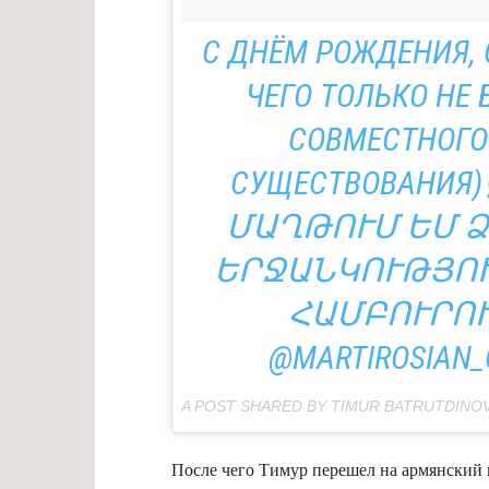
С ДНЁМ РОЖДЕНИЯ, 
ЧЕГО ТОЛЬКО НЕ 
СОВМЕСТНОГО
СУЩЕСТВОВАНИЯ)☝
ՄԱՂԹՈՒՄ ԵՄ Ձ
ԵՐՋԱՆԿՈՒԹՅՈՒՆ
ՀԱՄԲՈՒՐՈՒ
@MARTIROSIAN_
A POST SHARED BY TIMUR BATRUTDINO
После чего Тимур перешел на армянский и