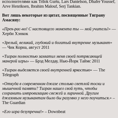
исполнителями как Trilok Gurtu, Lars Danielson, Dhafer Youssef,
Arve Henriksen, Ibrahim Malouf, Serj Tankian.
Вот лишь некоторые из цитат, посвященные Тиграну
Амасяну:
«Прек-рас-но! С настоящего момента ты — мой учитель
!» —
Херби Хэнкок
«
Зрелый, великий, глубокий и богатый внутренне музыкант
»
— Чик Кориа, август 2011
«
Тигран полностью захватил меня своей потрясающей
манерой игры»
— Брэд Мелдау, Нью-Йорк Таймс 2011
«
Тигран выделяется своей внутренней яркостью
» — The
Telegraph
«
Откуда в современном джазе столько светлой тоски и
мышечной памяти? Тигран нашел свой путь, чтобы
сохранить импровизацию свежей и лиричной. Другим
джазовым музыкантам было бы разумно у него поучиться
.» –
The Guardian
«
Его игра безупречна
!» – Downbeat