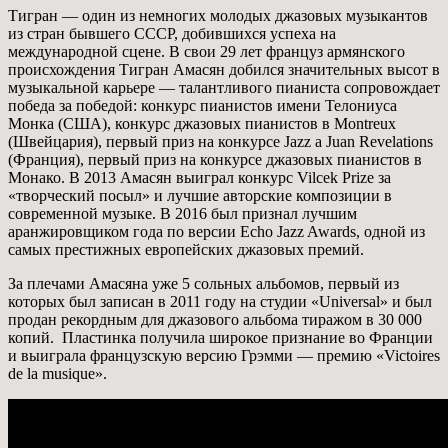
Тигран — один из немногих молодых джазовых музыкантов
из стран бывшего СССР, добившихся успеха на
международной сцене. В свои 29 лет француз армянского
происхождения Тигран Амасян добился значительных высот в
музыкальной карьере — талантливого пианиста сопровождает
победа за победой: конкурс пианистов имени Телониуса
Монка (США), конкурс джазовых пианистов в Montreux
(Швейцария), первый приз на конкурсе Jazz a Juan Revelations
(Франция), первый приз на конкурсе джазовых пианистов в
Монако. В 2013 Амасян выиграл конкурс Vilcek Prize за
«творческий посыл» и лучшие авторские композиции в
современной музыке. В 2016 был признал лучшим
аранжировщиком года по версии Echo Jazz Awards, одной из
самых престижных европейских джазовых премий.
За плечами Амасяна уже 5 сольных альбомов, первый из
которых был записан в 2011 году на студии «Universal» и был
продан рекордным для джазового альбома тиражом в 30 000
копий. Пластинка получила широкое признание во Франции
и выиграла французскую версию Грэмми — премию «Victoires
de la musique».