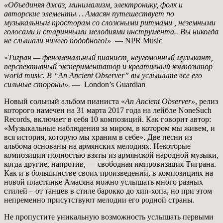
«Объединяя джаз, минимализм, электронику, фолк и
авторские элементы… Амасян путешествует по
музыкальным просторам со сложными ритмами , неземными
голосами и старинными мелодиями инструмента.. Вы никогда
не слышали ничего подобного!»
— NPR Music
«
Тигран — феноменальный пианист, неугомонный музыкант,
перспективный экспериментатор и креативный композитор
world music. В “An Ancient Observer” вы услышите все его
сильные стороны».
— London’s Guardian
Новый сольный альбом пианиста «
An Ancient Observer»
, релиз
которого намечен на 31 марта 2017 года на лейбле NoneSuch
Records, включает в себя 10 композиций. Как говорит автор:
«Музыкальные наблюдения за миром, в котором мы живем, и
вся история, которую мы храним в себе». Две песни из
альбома основаны на армянских мелодиях. Некоторые
композиции полностью взяты из армянской народной музыки,
когда другие, напротив, — свободная импровизация Тиграна.
Как и в большинстве своих произведений, в композициях на
новой пластинке Амасяна можно услышать много разных
стилей – от танцев в стиле барокко до хип-хопа, но при этом
непременно присутствуют мелодии его родной страны.
Не пропустите уникальную возможность услышать первыми