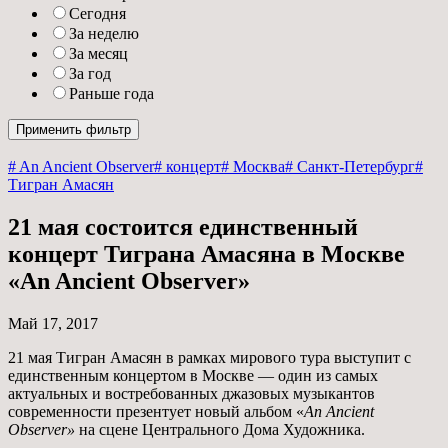
Сегодня
За неделю
За месяц
За год
Раньше года
# An Ancient Observer
# концерт
# Москва
# Санкт-Петербург
#
Тигран Амасян
21 мая состоится единственный
концерт Тиграна Амасяна в Москве
«An Ancient Observer»
Май 17, 2017
21 мая Тигран Амасян в рамках мирового тура выступит с
единственным концертом в Москве — один из самых
актуальных и востребованных джазовых музыкантов
современности презентует новый альбом «
An Ancient
Observer»
на сцене Центрального Дома Художника.